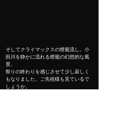
そしてクライマックスの燈籠流し。小
田川を静かに流れる燈籠の幻想的な風
景。
祭りの終わりを感じさせて少し寂しく
もなりました。ご先祖様も見ているで
しょうか。
コロナウイルス感染が広まっている中
での開催となり、心配もありました
が、なんとか無事に今年の燈籠まつり
を終えることができ、ひとまずほっと
しております。
ご家族、お友達などと楽しい時間を過